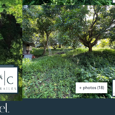
+ photos (18)
l.