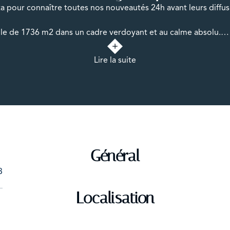
a pour connaître toutes nos nouveautés 24h avant leurs diffusi
le de 1736 m2 dans un cadre verdoyant et au calme absolu.
but de construction suite à une autorisation de permis de co
Lire la suite
 France et Mascarsse.
vec possibilité de construction de deux maisons.
Général
3
 auxquels ce bien est exposé sont disponibles sur le site Géori
Localisation