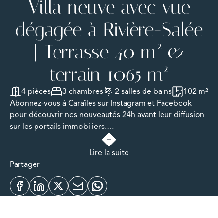
Villa neuve avec vue
dégagée à Rivière-Salée
| Terrasse 40 m² &
terrain 1065 m²
4 pièces
3 chambres
2 salles de bains
102 m²
Abonnez-vous à Caraîles sur Instagram et Facebook
pour découvrir nos nouveautés 24h avant leur diffusion
sur les portails immobiliers.
Située dans le secteur recherché de Fond Masson à
Lire la suite
Rivière-Salée. cette villa neuve offre un cadre de vie
Partager
paisible au sein d'une petite résidence fermée et
sécurisée de seulement 8 lots.
Au rez-de-chaussée. vous découvrirez un bel espace de