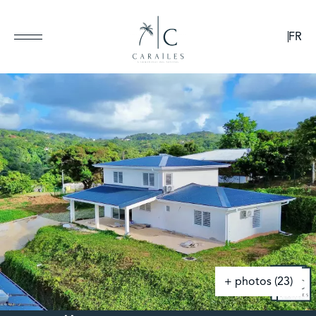
EUR
FR
+ photos (23)