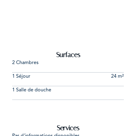
vie pratique, avec un accès facilité aux commerces,
transports et services essentiels. Les automobilistes
rejoindront Les Abymes en 20 minutes, pratique pour le
quotidien.
Éducation autour du Bourg de Sainte-Anne
Adeptes du vélo en famille ? La crèche "Multi Accueil
Surfaces
Rugard Violanes" se rejoint en 3 minutes à vélo, idéal
pour le trajet quotidien. Le trajet vers le lycée "Section
2 Chambres
D'Enseignement Général Et Professionnel Adapté Du
1 Séjour
24 m²
Collège Eugène Yssap" s'intègre facilement dans votre
routine : comptez 2 minutes en voiture. Vos enfants
1 Salle de douche
pourront se rendre à pied à l'école maternelle "Ecole
Maternelle Marcelle Borifax", à seulement 10 minutes
de marche. À distance de marche, vous avez accès à
"Collège Eugène Yssap", un collège joignable en 14
minutes. Les familles apprécieront de pouvoir
Services
accompagner leurs enfants à pied jusqu'à l'école
élémentaire "Ecole Primaire Ginette Maragnes", à 2
Pas d'informations disponibles