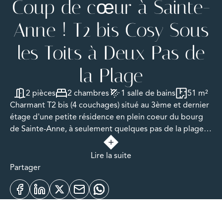
Coup de cœur à Sainte-
Anne ! T2 bis Cosy Sous
les Toits à Deux Pas de
la Plage
2 pièces
2 chambres
1 salle de bains
51 m²
Charmant T2 bis (4 couchages) situé au 3ème et dernier
étage d'une petite résidence en plein coeur du bourg
de Sainte-Anne, à seulement quelques pas de la plage
et de toutes les commodités.
Lire la suite
Cet appartement atypique développe une surface
Partager
plancher de 51 m² ( 46.55m² loi carrez), avec un séjour
traversant de 24 m² baigné de lumière naturelle, offrant
un espace de vie agréable et aéré. La cuisine, discrète et
fonctionnelle, complète harmonieusement l'espace.